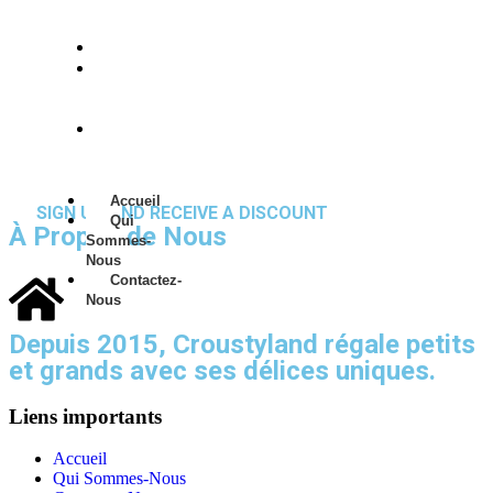
Accueil
Qui
Sommes-
Nous
Contactez-
Nous
Accueil
SIGN UP AND RECEIVE A DISCOUNT
Qui
À Propos de Nous
Sommes-
Nous
Contactez-
Nous
Depuis 2015, Croustyland régale petits
et grands avec ses délices uniques.
Liens importants
Accueil
Qui Sommes-Nous